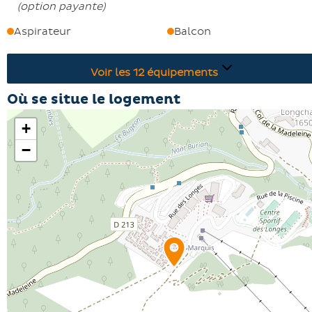
(
option payante
)
Aspirateur
Balcon
Voir les
12
équipements
Où se situe le logement
+
−