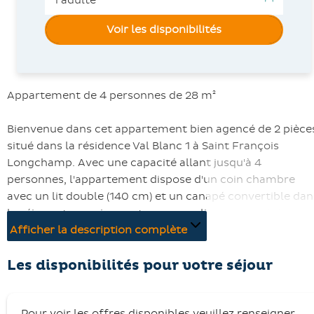
Voir les disponibilités
Appartement de 4 personnes de 28 m²
Bienvenue dans cet appartement bien agencé de 2 pièce
situé dans la résidence Val Blanc 1 à Saint François
Longchamp. Avec une capacité allant jusqu'à 4
personnes, l'appartement dispose d'un coin chambre
avec un lit double (140 cm) et un canapé convertible dan
le séjour et un coin montagne avec lit superposé dans
l'entrée.
Afficher la description complète
La cuisine bien équipée comprend des appareils
Les disponibilités pour votre séjour
modernes tels qu'un micro-ondes, un mini four, un gran
réfrigérateur avec partie congélateur, des plaques 2 feu
Pour voir les offres disponibles veuillez renseigner