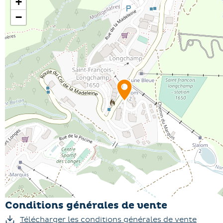
+
−
Cet appartement allie commodité et confort, offrant un
accès facile, aux commerces locaux et aux services
essentiels.
Conditions générales de vente
Télécharger les conditions générales de vente