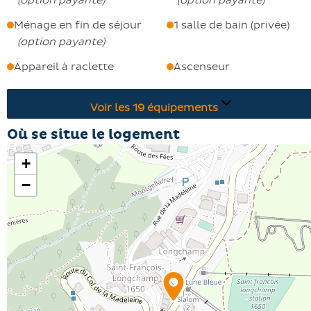
(
option payante
)
(
option payante
)
Ménage en fin de séjour
1 salle de bain (privée)
(
option payante
)
Appareil à raclette
Ascenseur
Voir les
19
équipements
Où se situe le logement
+
−