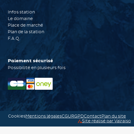
Infos station
Le domaine
Place de marché
Plan de la station
F.A.Q.
Paiement sécurisé
Possibilité en plusieurs fois
Cookies
Mentions légales
CGU
RGPD
Contact
Plan du site
Site réalisé par Valraiso
Valraiso