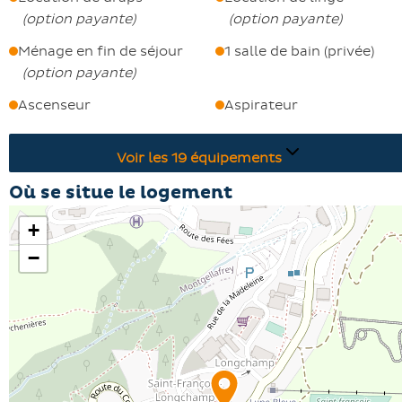
(
option payante
)
(
option payante
)
Ménage en fin de séjour
1 salle de bain (privée)
(
option payante
)
Ascenseur
Aspirateur
Voir les
19
équipements
Où se situe le logement
+
−