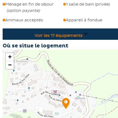
Passez vos journées à randonner et explorer, puis
Ménage en fin de séjour
1 salle de bain (privée)
détendez-vous dans votre studio cosy avec toutes les
(
option payante
)
commodités à proximité !
Animaux acceptés
Appareil à fondue
Voir les
17
équipements
Où se situe le logement
+
−