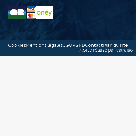
Cookies
Mentions légales
CGU
RGPD
Contact
Plan du site
Site réalisé par Valraiso
Valraiso