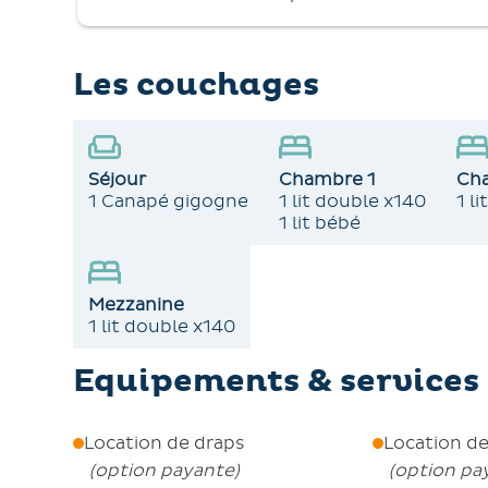
sont disponibles pour les divertissements int
Les animaux ne sont pas admis et il est inter
La remise des clés se fait à la Centrale de Ré
Les couchages
16h le jour de votre arrivée. Un dépôt de gara
être loué, et l'équipement pour bébé est four
optionnels sont proposés à 220€.
Séjour
Chambre 1
Ch
1 Canapé gigogne
1 lit double x140
1 l
1 lit bébé
Mezzanine
1 lit double x140
Equipements & services 
Location de draps
Location de
(
option payante
)
(
option pa