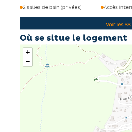
2 salles de bain (privées)
Accès inter
Voir les
33
Où se situe le logement
+
−