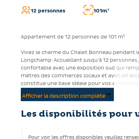
12 personnes
101m²
Appartement de 12 personnes de 101 m²
Vivez le charme du Chalet Bonneau pendant les
Longchamp. Accueillant jusqu'à 12 personnes, 
confortable avec une exposition sud qui rempli
mètres des commerces locaux et avec un accès 
constitue une base idéale pour vos aventure
Afficher la description complète
Savourez un repas sur le balcon équipé de mobi
imprenable sur les montagnes. À l'intérieur, l
Les disponibilités pour 
quatre chambres, incluant 2 chambres avec un
superposés (90 cm chacun), et un autre lit do
entièrement équipée avec des appareils moder
Pour voir les offres disponibles veuillez rense
(bois fourni) garantissent un séjour agréable. 