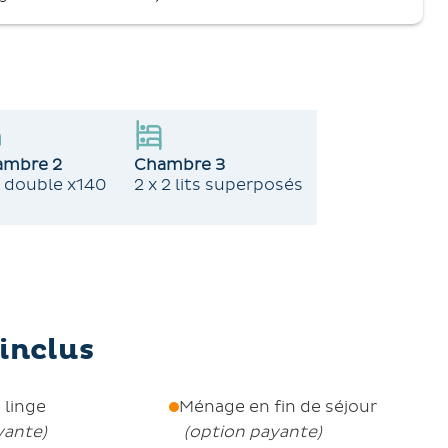
érieurs.
dit de fumer dans l'appartement.
servation de St François Longchamp 1650 à partir de
ntie de 800€ est requis. Le linge de maison peut
ni pour les familles. Des services de ménage
ambre 2
Chambre 3
it double x140
2 x 2 lits superposés
inclus
 linge
Ménage en fin de séjour
yante
)
(
option payante
)