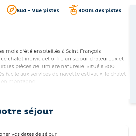
Sud - Vue pistes
300m des pistes
 mois d'été ensoleillés à Saint François
ce chalet individuel offre un séjour chaleureux et
t les pièces de lumière naturelle. Situé à 300
facile aux services de navette estivaux, le chalet
s en montagne.
lier de jardin et d'un parasol en admirant la vue
e chalet propose des espaces de vie spacieux et
votre séjour
 lit double (140 cm), deux ensembles de lits
uble (140 cm) sur la mezzanine. Une cuisine
nes et un salon confortable avec un poêle à bois
igner vos dates de séjour
Le Wi-Fi gratuit et une sélection de jeux de société