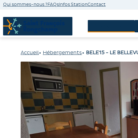
Qui sommes-nous ?
FAQs
Infos Station
Contact
Hébergements
Accueil
Hébergements
BELE15 - LE BELLEV