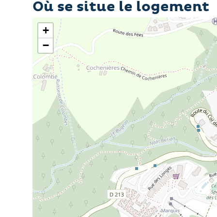
Où se situe le logement
- Remise des clés à partir de 17h à la Centra
+
Cet appartement fonctionnel et bien équipé es
−
montagne.