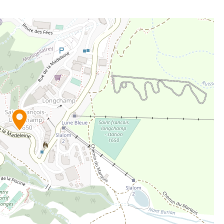
le de Réservation de Saint François Longchamp 1650.
t une base idéale pour vos vacances d’été à la