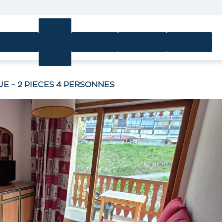
Cours
Forfaits
de
Matériel
Activités
Services
ski
UE - 2 PIECES 4 PERSONNES