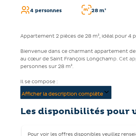
4 personnes
28 m²
Appartement 2 pièces de 28 m², idéal pour 4 
Bienvenue dans ce charmant appartement de 2 
au cœur de Saint François Longchamp. Cet app
personnes sur 28 m².
Il se compose :
- d’un séjour avec canapé (2 couchages en lits
Afficher la description complète
- d’une chambre avec 1 lit double 140 cm,
- d’une salle de bain avec baignoire, sèche-ser
Les disponibilités pour 
- d’un coin cuisine équipé (plaque vitrocérami
bouilloire, grille-pain, lave-vaisselle, aspirateu
- d’un balcon pour profiter de l’air de la mont
Pour voir les offres disponibles veuillez rense