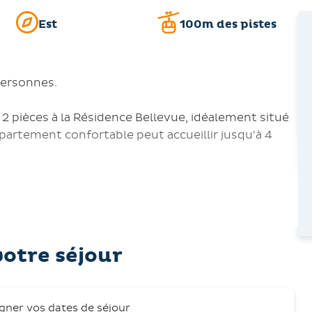
Est
100m des pistes
personnes.
pièces à la Résidence Bellevue, idéalement situé
artement confortable peut accueillir jusqu'à 4
 simples 90 cm),
viettes et toilettes,
votre séjour
que, réfrigérateur, micro-ondes, cafetière,
r),
agne.
igner vos dates de séjour