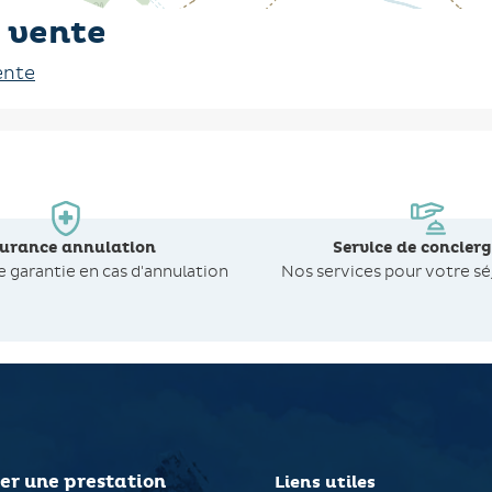
 vente
ente
surance annulation
Service de concierg
de
garantie en cas d'annulation
Nos services pour votre sé
er une prestation
Liens utiles