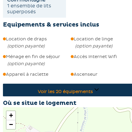
1 ensemble de lits
disponible moyennant un supplément.
superposés
Avec une vue imprenable et toutes les commodités
nécessaires, cet appartement promet des vacances d'ét
Equipements & services inclus
mémorables. Ne manquez pas cette escapade
enchanteresse !
Location de draps
Location de linge
(
option payante
)
(
option payante
)
Ménage en fin de séjour
Accès Internet Wifi
(
option payante
)
Appareil à raclette
Ascenseur
Voir les
20
équipements
Où se situe le logement
+
−