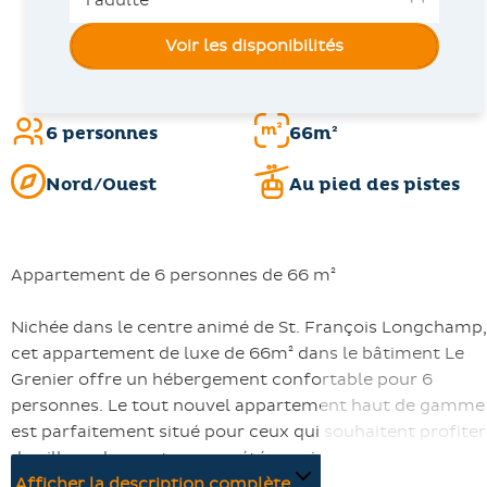
Voir les disponibilités
6 personnes
66m²
Nord/Ouest
Au pied des pistes
Appartement de 6 personnes de 66 m²
Nichée dans le centre animé de St. François Longchamp,
cet appartement de luxe de 66m² dans le bâtiment Le
Grenier offre un hébergement confortable pour 6
personnes. Le tout nouvel appartement haut de gamme
est parfaitement situé pour ceux qui souhaitent profiter
du village de montagne en été, au pied des activités et
des sentiers de randonnée.
Afficher la description complète