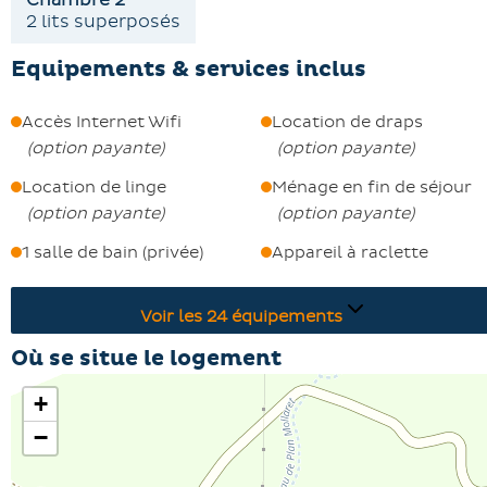
2 lits superposés
équipements luxueux en été !
Equipements & services inclus
Accès Internet Wifi
Location de draps
(
option payante
)
(
option payante
)
Location de linge
Ménage en fin de séjour
(
option payante
)
(
option payante
)
1 salle de bain (privée)
Appareil à raclette
Voir les
24
équipements
Où se situe le logement
+
−