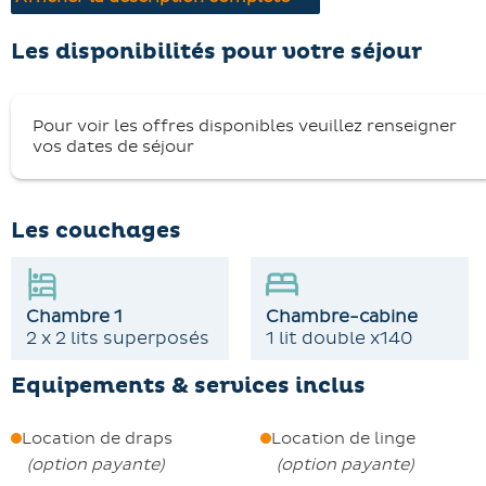
L'appartement dispose d'un salon confortable avec
canapé, une cuisine bien équipée et deux chambres : une
Les disponibilités pour votre séjour
avec deux ensembles de lits superposés (80cm) et une T
l'autre avec un lit double (140cm). Détendez-vous sur le
Pour voir les offres disponibles veuillez renseigner
balcon avec une belle exposition sud-ouest.
vos dates de séjour
Les animaux ne sont pas admis et il est interdit de fume
dans l'appartement.
La remise des clés se fait de 16h00 à 18h00 à la Centrale
Les couchages
de Réservation. Une caution de 500€ est requise.
Chambre 1
Chambre-cabine
2 x 2 lits superposés
1 lit double x140
Equipements & services inclus
Location de draps
Location de linge
(
option payante
)
(
option payante
)