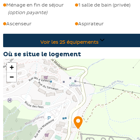
Ménage en fin de séjour
1 salle de bain (privée)
(
option payante
)
Ascenseur
Aspirateur
Voir les
25
équipements
Où se situe le logement
+
−