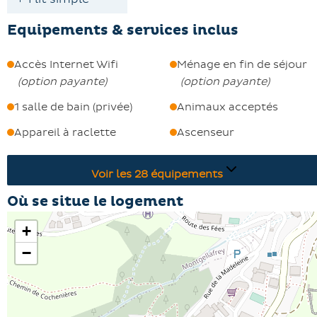
Equipements & services inclus
Accès Internet Wifi
Ménage en fin de séjour
(
option payante
)
(
option payante
)
1 salle de bain (privée)
Animaux acceptés
Appareil à raclette
Ascenseur
Voir les
28
équipements
Où se situe le logement
+
−