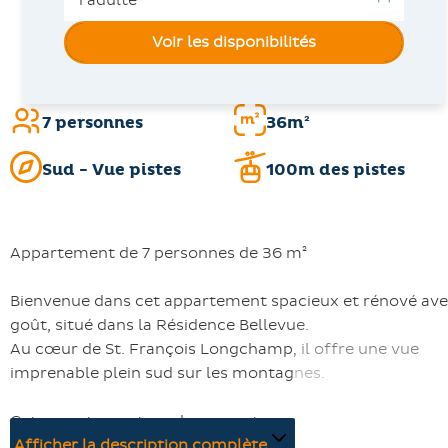
Voir les disponibilités
7 personnes
36m²
Sud - Vue pistes
100m des pistes
Appartement de 7 personnes de 36 m²
Bienvenue dans cet appartement spacieux et rénové av
goût, situé dans la Résidence Bellevue.
Au cœur de St. François Longchamp, il offre une vue
imprenable plein sud sur les montagnes.
Cet appartement moderne peut accueillir
confortablement jusqu'à 7 personnes. Il dispose d'un
Afficher la description complète