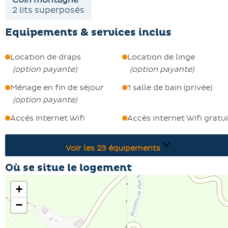
2 lits superposés
Idéalement situé à 300 mètres des commerces locaux e
de l'ensemble des activités. La remise des clés se fait à l
Equipements & services inclus
Centrale de Réservation à partir de 16h00 et un dépôt d
garantie de 500€ est exigé à l'arrivée.
Location de draps
Location de linge
(
option payante
)
(
option payante
)
Ménage en fin de séjour
1 salle de bain (privée)
(
option payante
)
Accès Internet Wifi
Accès internet Wifi gratui
Voir les
23
équipements
Où se situe le logement
+
−