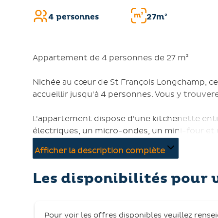
4 personnes
27m²
Appartement de 4 personnes de 27 m²
Nichée au cœur de St François Longchamp, 
accueillir jusqu'à 4 personnes. Vous y trouver
L'appartement dispose d'une kitchenette ent
électriques, un micro-ondes, un mini-four et u
avec un canapé convertible, une télévision et 
Afficher la description complète
Parmi les autres commodités : un ascenseur e
Les disponibilités pour 
est. La remise des clés se fait à partir de 16h 
Longchamp 1650.
Pour voir les offres disponibles veuillez rense
Important : Une caution de 500€ est demandé