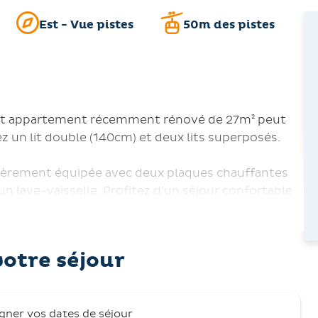
Est - Vue pistes
50m des pistes
cet appartement récemment rénové de 27m² peut
ez un lit double (140cm) et deux lits superposés.
ièrement équipée avec deux plaques chauffantes
n lave-vaisselle. Profitez d'un séjour confortable
une salle de bain séparée avec baignoire.
t un joli balcon avec vue sur les montagnes côté
votre séjour
à la Centrale de Réservation de St François
igner vos dates de séjour
e et les animaux sont acceptés (avec une caution