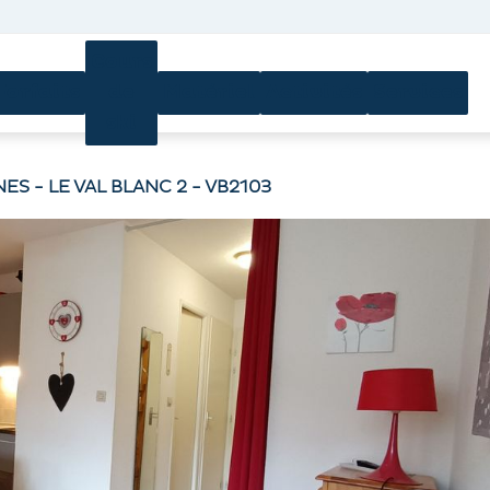
Cours
Forfaits
de
Matériel
Activités
Services
ski
ES - LE VAL BLANC 2 - VB2103