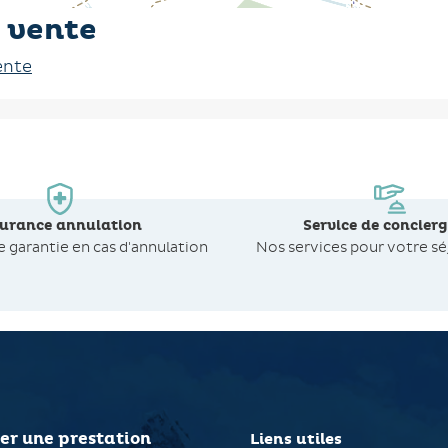
 vente
ente
surance annulation
Service de concierg
de
garantie en cas d'annulation
Nos services pour votre sé
er une prestation
Liens utiles