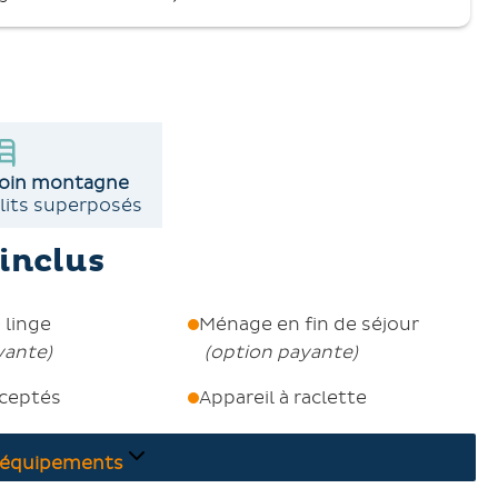
t de kits de toilette est disponible, le service de
oin montagne
 lits superposés
inclus
 linge
Ménage en fin de séjour
yante
)
(
option payante
)
ceptés
Appareil à raclette
équipements