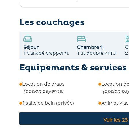
ménage supplémentaire). La location de draps e
ménage final optionnel également.
Les couchages
Séjour
Chambre 1
C
1 Canapé d'appoint
1 lit double x140
2
Equipements & services 
Location de draps
Location de
(
option payante
)
(
option pa
1 salle de bain (privée)
Animaux ac
Voir les
23