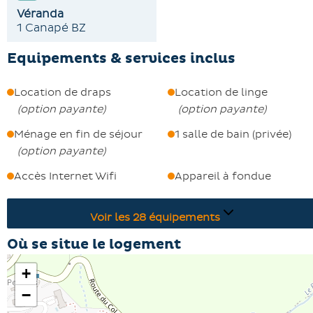
Véranda
pratique aux commodités et des espaces de vie
1 Canapé BZ
confortables.
Equipements & services inclus
Location de draps
Location de linge
(
option payante
)
(
option payante
)
Ménage en fin de séjour
1 salle de bain (privée)
(
option payante
)
Accès Internet Wifi
Appareil à fondue
Voir les
28
équipements
Où se situe le logement
+
−