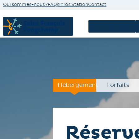
Qui sommes-nous ?
FAQs
Infos Station
Contact
Hébergements
Hébergement
Forfaits
Réserv