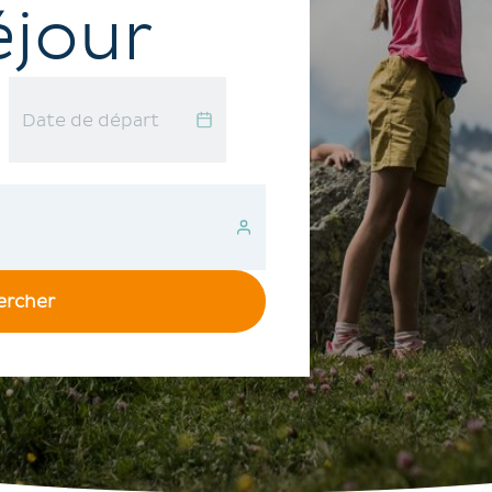
éjour
ercher