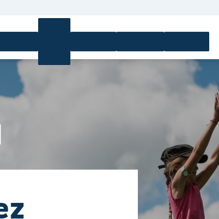
Cours
Forfaits
de
Matériel
Activités
Services
ski
ez